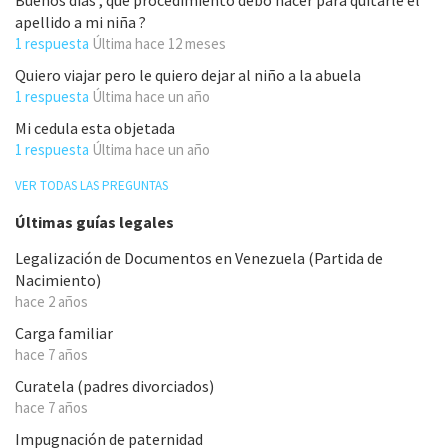
Buenos días , que procedimiento debo hacer para quitarle el
apellido a mi niña ?
1 respuesta
Última
hace 12 meses
Quiero viajar pero le quiero dejar al niño a la abuela
1 respuesta
Última
hace un año
Mi cedula esta objetada
1 respuesta
Última
hace un año
VER TODAS LAS PREGUNTAS
Últimas guías legales
Legalización de Documentos en Venezuela (Partida de
Nacimiento)
hace 2 años
Carga familiar
hace 7 años
Curatela (padres divorciados)
hace 7 años
Impugnación de paternidad