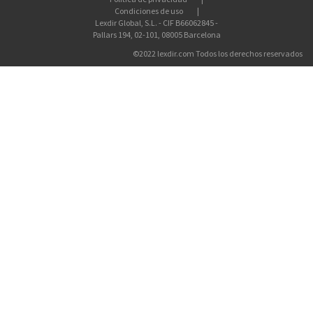
Condiciones de uso
Lexdir Global, S.L. - CIF B66062845 -
Pallars 194, 02-101, 08005 Barcelona
©2022 lexdir.com Todos los derechos reservados