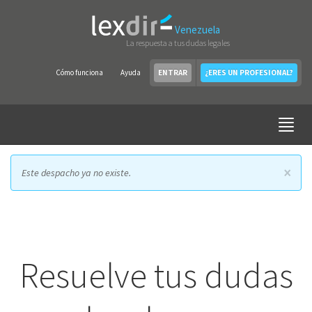
Venezuela
La respuesta a tus dudas legales
Cómo funciona
Ayuda
ENTRAR
¿ERES UN PROFESIONAL?
×
Este despacho ya no existe.
Resuelve tus dudas