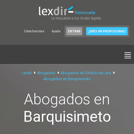
Venezuela
La respuesta a tus dudas legales
Cómo funciona
Ayuda
ENTRAR
¿ERES UN PROFESIONAL?
Lexdir
Abogados
Abogados en Estado de Lara
Abogados en Barquisimeto
Abogados en
Barquisimeto