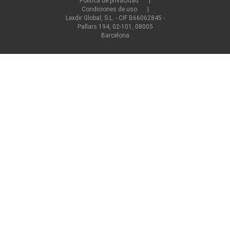
Política de privacidad
Condiciones de uso
Lexdir Global, S.L. - CIF B66062845 -
Pallars 194, 02-101, 08005
Barcelona
©2022 lexdir.com Todos los derechos reservados