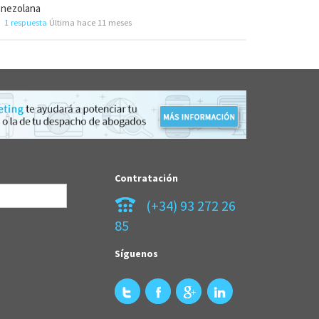
enezolana
1 respuesta
Última hace 11 meses
Contratación
(+34) 93 272 26
85
Síguenos