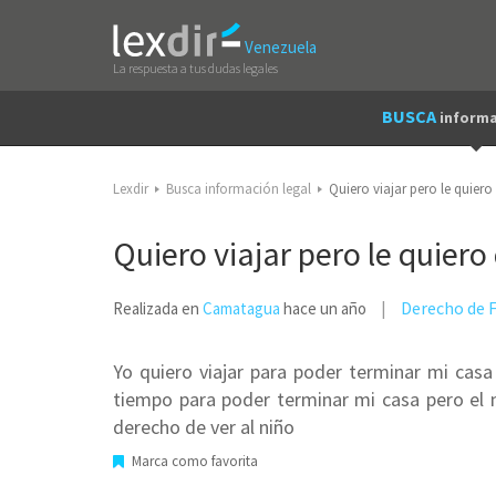
Venezuela
La respuesta a tus dudas legales
BUSCA
informa
Lexdir
Busca información legal
Quiero viajar pero le quiero
Quiero viajar pero le quiero 
Derecho de F
Realizada en
Camatagua
hace un año
Yo quiero viajar para poder terminar mi casa 
tiempo para poder terminar mi casa pero el 
derecho de ver al niño
Marca como favorita