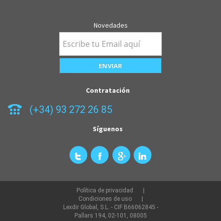
Novedades
Contratación
(+34) 93 272 26 85
Síguenos
Política de privacidad
Condiciones de uso
Lexdir Global, S.L. - CIF B66062845 -
Pallars 194, 02-101, 08005