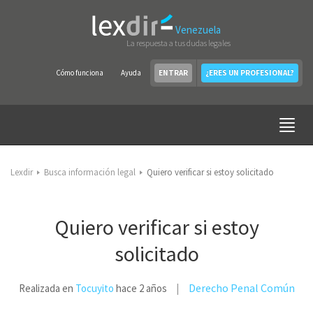
Venezuela
La respuesta a tus dudas legales
Cómo funciona
Ayuda
ENTRAR
¿ERES UN PROFESIONAL?
Lexdir
Busca información legal
Quiero verificar si estoy solicitado
Quiero verificar si estoy
solicitado
Derecho Penal Común
Realizada en
Tocuyito
hace 2 años