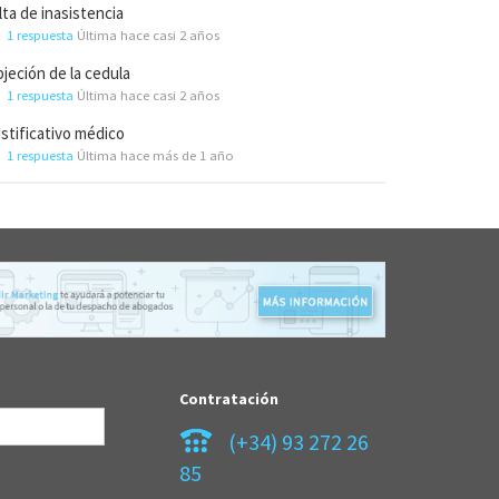
lta de inasistencia
1 respuesta
Última hace casi 2 años
jeción de la cedula
1 respuesta
Última hace casi 2 años
stificativo médico
1 respuesta
Última hace más de 1 año
Contratación
(+34) 93 272 26
85