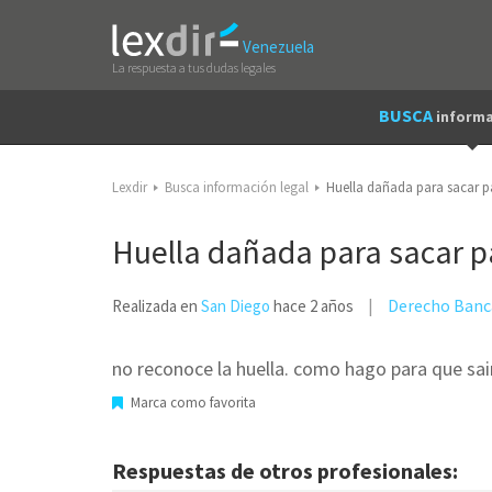
Venezuela
La respuesta a tus dudas legales
BUSCA
informa
Lexdir
Busca información legal
Huella dañada para sacar p
Huella dañada para sacar 
Derecho Banc
Realizada en
San Diego
hace 2 años
no reconoce la huella. como hago para que sa
Marca como favorita
Respuestas de otros profesionales: