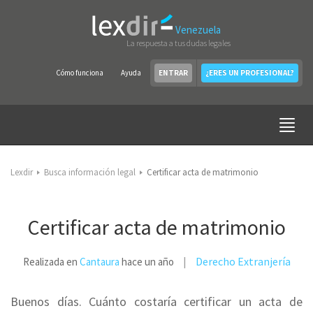
Venezuela
La respuesta a tus dudas legales
Cómo funciona
Ayuda
ENTRAR
¿ERES UN PROFESIONAL?
Lexdir
Busca información legal
Certificar acta de matrimonio
Certificar acta de matrimonio
Derecho Extranjería
Realizada en
Cantaura
hace un año
Buenos días. Cuánto costaría certificar un acta de