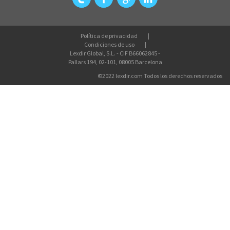
Política de privacidad
Condiciones de uso
Lexdir Global, S.L. - CIF B66062845 -
Pallars 194, 02-101, 08005 Barcelona
©2022 lexdir.com Todos los derechos reservados