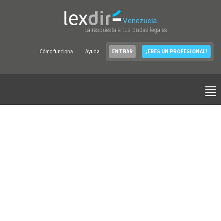
Venezuela
La respuesta a tus dudas legales
Cómo funciona
Ayuda
ENTRAR
¿ERES UN PROFESIONAL?