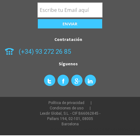
Contratación
(+34) 93 272 26 85
Síguenos
Política de privacidad
Condiciones de uso
Lexdir Global, S.L. - CIF B66062845 -
Pallars 194, 02-101, 08005
Barcelona
©2022 lexdir.com Todos los derechos reservados