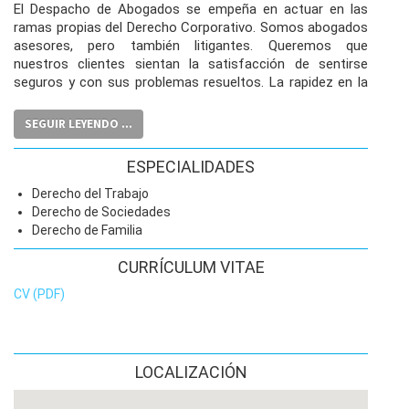
El Despacho de Abogados se empeña en actuar en las
ramas propias del Derecho Corporativo. Somos abogados
asesores, pero también litigantes. Queremos que
nuestros clientes sientan la satisfacción de sentirse
seguros y con sus problemas resueltos. La rapidez en la
solución a los problemas de nuestros clientes se traduce
en la carta de presentación. La responsabilidad es nuestra
SEGUIR LEYENDO ...
piedra angular. La Confianza se gana día a día,
demostrándole al cliente de manera acertiva el entorno en
ESPECIALIDADES
el cual se halla, y cuáles son las alternativas de solución.
Nuestro cliente siempre estará informado de su causa, de
Derecho del Trabajo
manera pormenorizada. No hay sorpresas, sino
Derecho de Sociedades
soluciones.
Derecho de Familia
CURRÍCULUM VITAE
CV (PDF)
LOCALIZACIÓN